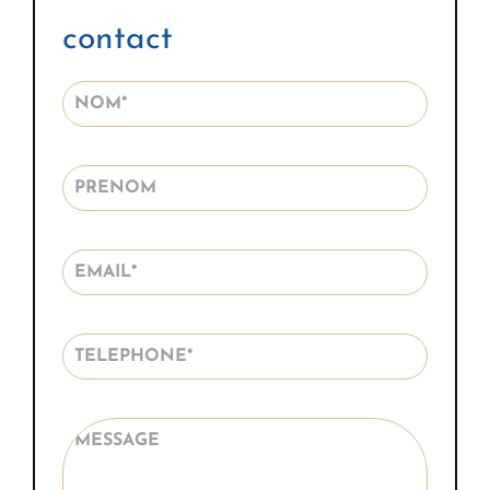
contact
Alterna