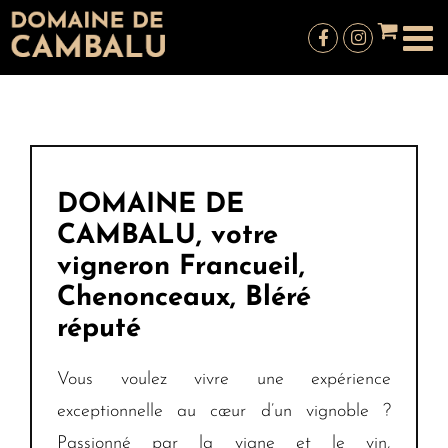
Passer
au
contenu
DOMAINE DE
CAMBALU, votre
vigneron Francueil,
Chenonceaux, Bléré
réputé
Vous voulez vivre une expérience
exceptionnelle au cœur d’un vignoble ?
Passionné par la vigne et le vin,