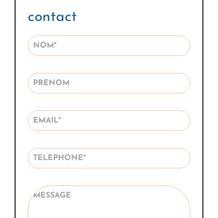
contact
Alterna