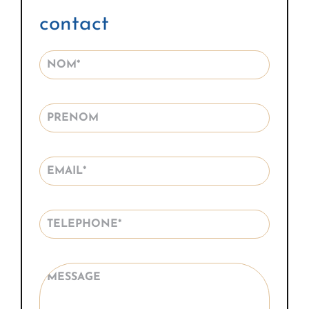
contact
Alterna